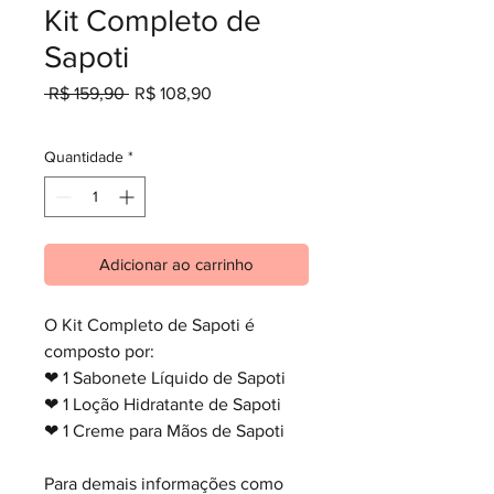
Kit Completo de
Sapoti
Preço
Preço
 R$ 159,90 
R$ 108,90
normal
promocional
Quantidade
*
Adicionar ao carrinho
O Kit Completo de Sapoti é
composto por:
❤ 1 Sabonete Líquido de Sapoti
❤ 1 Loção Hidratante de Sapoti
❤ 1 Creme para Mãos de Sapoti
Para demais informações como